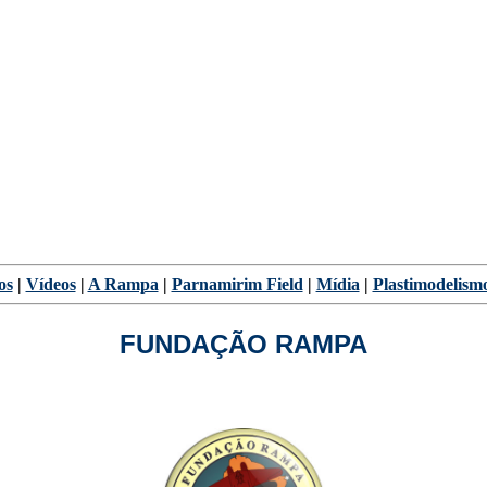
os
|
Vídeos
|
A Rampa
|
Parnamirim Field
|
Mídia
|
Plastimodelism
FUNDAÇÃO RAMPA