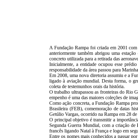
A Fundação Rampa foi criada em 2001 com int
anteriormente também abrigou uma estação
concreto utilizada para a retirada das aeronav
Inicialmente, a entidade ocupou esse préd
responsabilidade da área passou para Marin
Em 2008, uma nova diretoria assumiu e a Fund
ligado à aviação mundial. Desta forma, o gru
coleta de testemunhos orais da história.
O trabalho ultrapassou as fronteiras do Rio 
empenho é uma das maiores coleções de imagens
Como ação concreta, a Fundação Rampa promov
Brasileira (FEB), comemoração de datas his
Getúlio Vargas, ocorrido na Rampa em 28 de 
O principal objetivo é transmitir a importânci
Segunda Guerra Mundial, com a criação de Pa
francês ligando Natal à França e logo em seg
Entre os nomes mais conhecidos a passar por