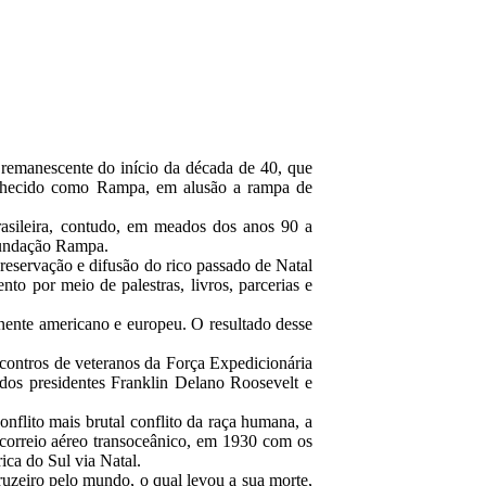
 remanescente do início da década de 40, que
onhecido como Rampa, em alusão a rampa de
asileira, contudo, em meados dos anos 90 a
Fundação Rampa.
reservação e difusão do rico passado de Natal
to por meio de palestras, livros, parcerias e
inente americano e europeu. O resultado desse
contros de veteranos da Força Expedicionária
dos presidentes Franklin Delano Roosevelt e
conflito mais brutal conflito da raça humana, a
 correio aéreo transoceânico, em 1930 com os
ica do Sul via Natal.
uzeiro pelo mundo, o qual levou a sua morte,