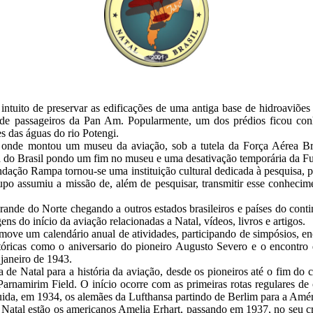
uito de preservar as edificações de uma antiga base de hidroaviões
 de passageiros da Pan Am. Popularmente, um dos prédios ficou c
es das águas do rio Potengi.
io onde montou um museu da aviação, sob a tutela da Força Aérea Br
ha do Brasil pondo um fim no museu e uma desativação temporária da 
ação Rampa tornou-se uma instituição cultural dedicada à pesquisa, p
po assumiu a missão de, além de pesquisar, transmitir esse conhecimen
Grande do Norte chegando a outros estados brasileiros e países do cont
 do início da aviação relacionadas a Natal, vídeos, livros e artigos.
e um calendário anual de atividades, participando de simpósios, en
tóricas como o aniversario do pioneiro Augusto Severo e o encontro 
janeiro de 1943.
a de Natal para a história da aviação, desde os pioneiros até o fim do 
rnamirim Field. O início ocorre com as primeiras rotas regulares de
uida, em 1934, os alemães da Lufthansa partindo de Berlim para a Amér
 Natal estão os americanos Amelia Erhart, passando em 1937, no seu cr